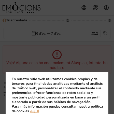
Triar l’estada
1
2
3
6 d’ag. — 7 d’ag.
2
Vaja! Alguna cosa ha anat malament.Siusplau, intenta-ho
més tard.
En nuestro sitio web utilizamos cookies propias y de
© 2026 Superficies de Alimentación, S.A..
terceros para finalidades analíticas mediante el análisis
Tots els drets reservats.
del tráfico web, personalizar el contenido mediante sus
Política De Privacitat
preferencias, ofrecer funciones de redes sociales y
mirai
Powered by
mostrarle publicidad personalizada en base a un perfil
elaborado a partir de sus hábitos de navegación.
Para más información puedes consultar nuestra política
de cookies
AQUÍ
.