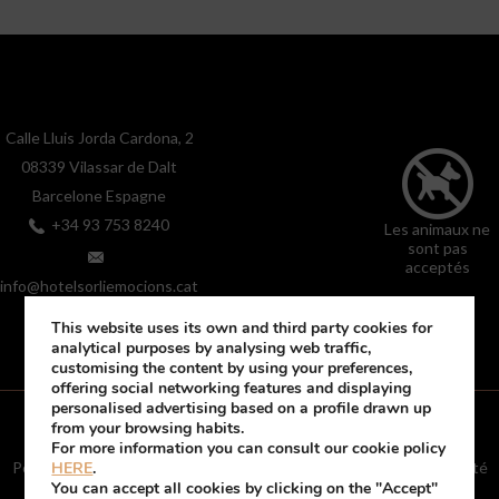
Calle Lluis Jorda Cardona, 2
08339
Vilassar de Dalt
Barcelone
Espagne
+34 93 753 8240
Les animaux ne
sont pas
acceptés
info@hotelsorliemocions.cat
This website uses its own and third party cookies for
analytical purposes by analysing web traffic,
customising the content by using your preferences,
offering social networking features and displaying
personalised advertising based on a profile drawn up
from your browsing habits.
For more information you can consult our cookie policy
Política de galetes
Mentions légales
Politique de confidentialité
HERE
.
Renouveler/modifier le consentement aux cookies
You can accept all cookies by clicking on the "Accept"