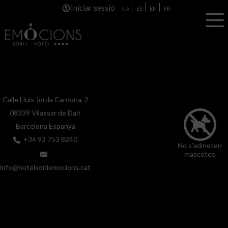
Iniciar sessió
CA
ES
EN
FR
Calle Lluis Jorda Cardona, 2
08339
Vilassar de Dalt
Barcelona
Espanya
+34 93 753 8240
No s’admeten
mascotes
info@hotelsorliemocions.cat