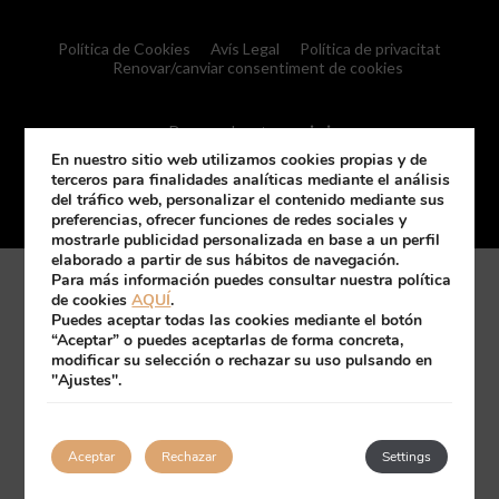
Política de Cookies
Avís Legal
Política de privacitat
Renovar/canviar consentiment de cookies
Desenvolupat per
mirai
En nuestro sitio web utilizamos cookies propias y de
terceros para finalidades analíticas mediante el análisis
La meva reserva
del tráfico web, personalizar el contenido mediante sus
preferencias, ofrecer funciones de redes sociales y
mostrarle publicidad personalizada en base a un perfil
elaborado a partir de sus hábitos de navegación.
Para más información puedes consultar nuestra política
de cookies
AQUÍ
.
Puedes aceptar todas las cookies mediante el botón
“Aceptar” o puedes aceptarlas de forma concreta,
modificar su selección o rechazar su uso pulsando en
"Ajustes".
Aceptar
Rechazar
Settings