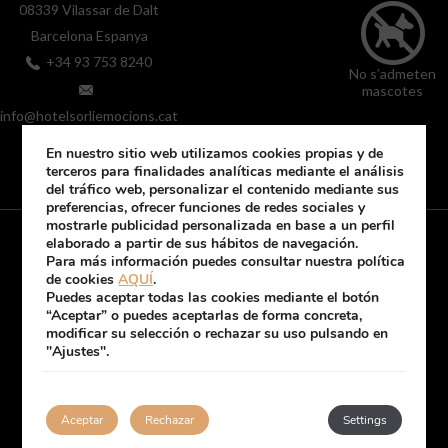
08339
Vilassar de Dalt
Barcelona
Espanya
+34 93 753 8240
No s’admeten
mascotes
info@hotelsorliemocions.cat
En nuestro sitio web utilizamos cookies propias y de
terceros para finalidades analíticas mediante el análisis
del tráfico web, personalizar el contenido mediante sus
preferencias, ofrecer funciones de redes sociales y
mostrarle publicidad personalizada en base a un perfil
elaborado a partir de sus hábitos de navegación.
Para más información puedes consultar nuestra política
de cookies
AQUÍ
.
Política de Cookies
Avís Legal
Política de privacitat
Renovar/canviar consentiment de cookies
Puedes aceptar todas las cookies mediante el botón
“Aceptar” o puedes aceptarlas de forma concreta,
modificar su selección o rechazar su uso pulsando en
"Ajustes".
Desenvolupat per
mirai
La meva reserva
Aceptar
Rechazar
Settings