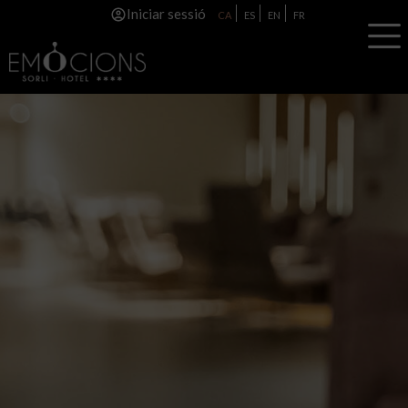
Iniciar sessió
CA
ES
EN
FR